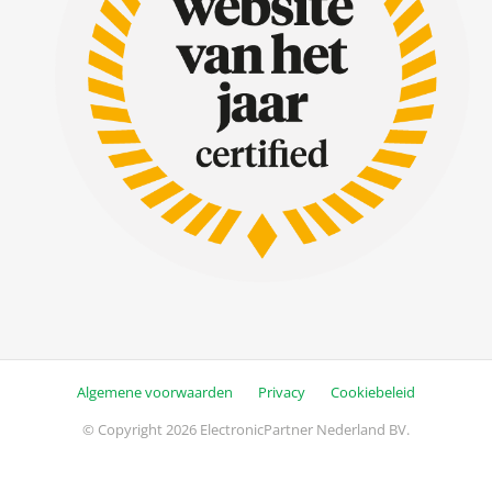
Algemene voorwaarden
Privacy
Cookiebeleid
© Copyright 2026 ElectronicPartner Nederland BV.